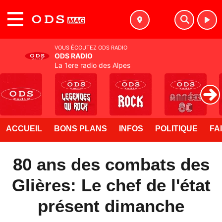
MENU
VOUS ÉCOUTEZ ODS RADIO
ODS RADIO
La 1ere radio des Alpes
ACCUEIL
BONS PLANS
INFOS
POLITIQUE
FA
80 ans des combats des
Glières: Le chef de l'état
présent dimanche