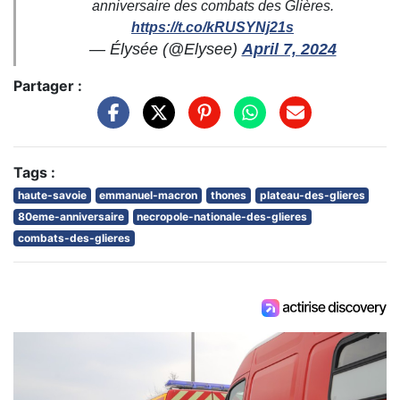
anniversaire des combats des Glières.
https://t.co/kRUSYNj21s
— Élysée (@Elysee)
April 7, 2024
Partager :
Tags :
haute-savoie
emmanuel-macron
thones
plateau-des-glieres
80eme-anniversaire
necropole-nationale-des-glieres
combats-des-glieres