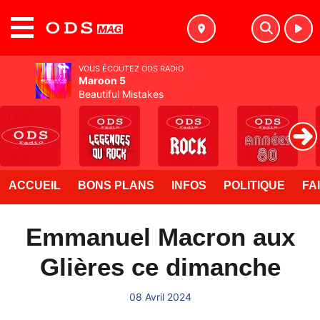
MENU
VOUS ÉCOUTEZ ODS RADIO
Maroon 5
Beautiful Mistakes
ACCUEIL
BONS PLANS
INFOS
POLITIQUE
FA
Emmanuel Macron aux
Glières ce dimanche
08 Avril 2024