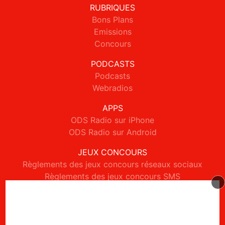
RUBRIQUES
Bons Plans
Emissions
Concours
PODCASTS
Podcasts
Webradios
APPS
ODS Radio sur iPhone
ODS Radio sur Android
JEUX CONCOURS
Règlements des jeux concours réseaux sociaux
Règlements des jeux concours SMS
Règlements des jeux concours téléphone et internet