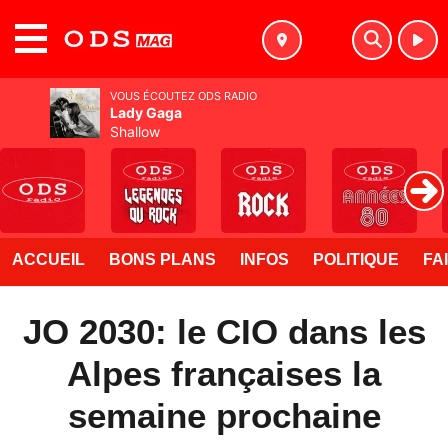
MENU
VOUS ÉCOUTEZ ODS RADIO
Lady Gaga
Shallow
ACCUEIL
BONS PLANS
INFOS
POLITIQUE
FA
JO 2030: le CIO dans les
Alpes françaises la
semaine prochaine