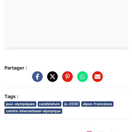
Partager :
Tags :
jeux-olympiques
candidature
jo-2030
alpes-francaises
comite-international-olympique