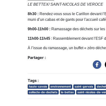
LE BETTEX/ SAINT-NICOLAS DE VEROCE
8h30 :
Rendez-vous sous le Carillon devant l’
muni d’un cabas et de gants pour l'accueil café 
9h00-11h00 :
Ramassage des déchets sur les s
11h00-11h45
: Rassemblement devant l’ESF d
À l’issue du ramassage, un buffet « zéro déche
Partager :
Tags :
haute-savoie
environnement
saint-gervais
deche
collecte-de-dechets
le-bettex
saint-nicolas-de-ve