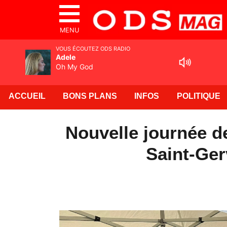
MENU
VOUS ÉCOUTEZ ODS RADIO
Adele
Oh My God
ACCUEIL
BONS PLANS
INFOS
POLITIQUE
Nouvelle journée d
Saint-Ger