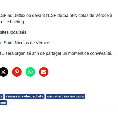
ESF au Bettex ou devant l’ESF de Saint-Nicolas de Véroce à
et le briefing
ites localisés.
e Saint-Nicolas de Véroce.
t » sera organisé afin de partager un moment de convivialité.
ts
ramassage-de-dechets
saint-gervais-les-bains
roce