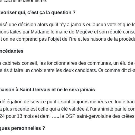
e cache le favoritisme.
avoriser qui, c’est ça la question ?
orisé une décision alors qu’il n’y a jamais eu aucun vote et que l
tions faites par Madame le maire de Megève et son réputé conseil
t on ne comprend pas l’objet de l’ire et les raisons de la procé
oncédantes
 les cabinets conseil, les fonctionnaires des communes, un élu
s à faire un choix entre les deux candidats. Or comme dit ci-avant 
maison à Saint-Gervais et ne le sera jamais.
 délégation de service public sont toujours menées en toute tr
 plus récente est celle qui a été validée à l’unanimité par le co
 pour 13 mois et demi ….. la DSP saint-gervolaine des crêtes !
aques personnelles ?