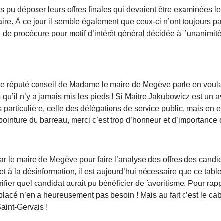
u déposer leurs offres finales qui devaient être examinées le 
ire. À ce jour il semble également que ceux-ci n’ont toujours p
fin de procédure pour motif d’intérêt général décidée à l’unanimi
e réputé conseil de Madame le maire de Megève parle en voulant 
 qu’il n’y a jamais mis les pieds ! Si Maitre Jakubowicz est un avo
particulière, celle des délégations de service public, mais en es
le pointure du barreau, merci c’est trop d’honneur et d’importanc
e maire de Megève pour faire l’analyse des offres des candida
t à la désinformation, il est aujourd’hui nécessaire que ce table
ifier quel candidat aurait pu bénéficier de favoritisme. Pour ra
placé n’en a heureusement pas besoin ! Mais au fait c’est le cabi
aint-Gervais !