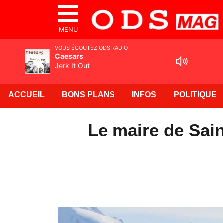
MENU
VOUS ÉCOUTEZ ODS RADIO
Caesars
Jerk It Out
ACCUEIL
BONS PLANS
INFOS
POLITIQUE
Le maire de Sain