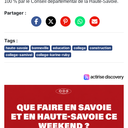
100 % par le Conseil départemental de la Haute-Savoie.
Partager :
Tags :
haute-savoie
bonneville
education
college
construction
college-samivel
college-karine-ruby