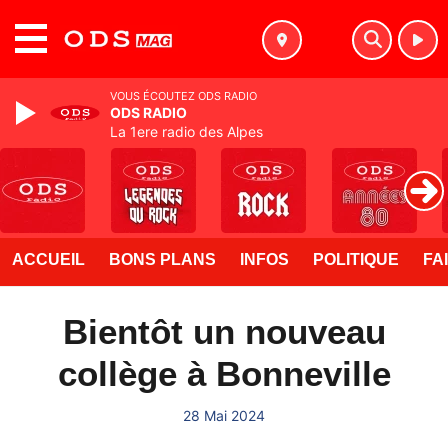
MENU
VOUS ÉCOUTEZ ODS RADIO
ODS RADIO
La 1ere radio des Alpes
ACCUEIL
BONS PLANS
INFOS
POLITIQUE
FA
Bientôt un nouveau
collège à Bonneville
28 Mai 2024