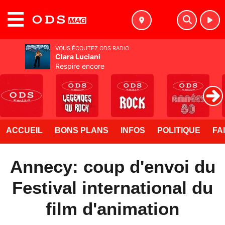
MENU
VOUS ÉCOUTEZ ODS RADIO
Clara Luciani
Respire encore
ACCUEIL
BONS PLANS
INFOS
POLITIQUE
FA
Annecy: coup d'envoi du
Festival international du
film d'animation