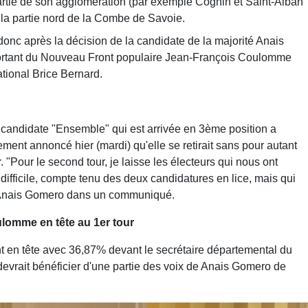
rtie de son agglomération (par exemple Cognin et Saint-Alban
 la partie nord de la Combe de Savoie.
 donc après la décision de la candidate de la majorité Anais
sortant du Nouveau Front populaire Jean-François Coulomme
ional Brice Bernard.
candidate "Ensemble" qui est arrivée en 3ème position a
ement annoncé hier (mardi) qu'elle se retirait sans pour autant
"Pour le second tour, je laisse les électeurs qui nous ont
difficile, compte tenu des deux candidatures en lice, mais qui
are Anais Gomero dans un communiqué.
lomme en tête au 1er tour
 en tête avec 36,87% devant le secrétaire départemental du
evrait bénéficier d'une partie des voix de Anais Gomero de