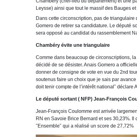
Chambéry (chef-lieu du département) et une pa
Leysse) ainsi que tout le massif des Bauges et
Dans cette circonscription, pas de triangulaire
Gomero de retirer sa candidature. Le député 
sera opposé au candidat du rassemblement Nat
Chambéry évite une triangulaire
Comme dans beaucoup de circonscriptions, la 
décidé de se désister. Anais Gomero a officiell
donner de consigne de vote en vue du 2nd tour. 
soutenus faire un choix que je sais par avance 
doit tenir compte de l’intérêt national" décl
Le député sortant ( NFP) Jean-François Cou
Jean-François Coulomme est arrivée largement
RN en Savoie Brice Bernard et ses 30,23%. Il d
"Ensemble" qui a réalisé un score de 27,72%