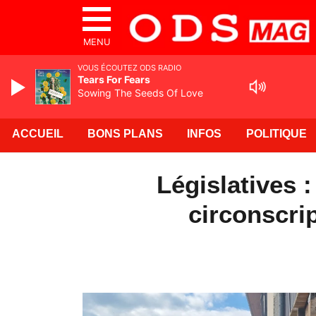
MENU
VOUS ÉCOUTEZ ODS RADIO
Tears For Fears
Sowing The Seeds Of Love
ACCUEIL
BONS PLANS
INFOS
POLITIQUE
Législatives 
circonscri