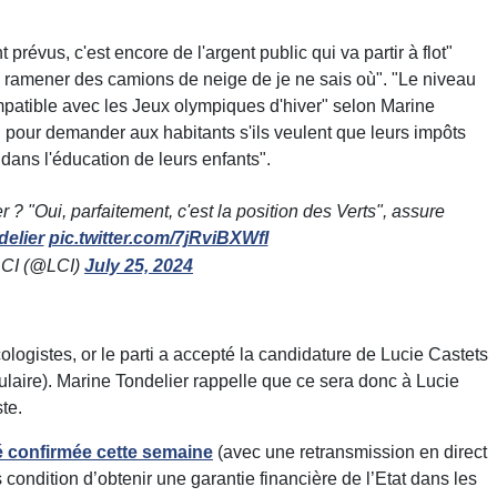
révus, c'est encore de l'argent public qui va partir à flot"
s ramener des camions de neige de je ne sais où". "Le niveau
patible avec les Jeux olympiques d'hiver" selon Marine
l pour demander aux habitants s'ils veulent que leurs impôts
dans l'éducation de leurs enfants".
 ? "Oui, parfaitement, c'est la position des Verts", assure
elier
pic.twitter.com/7jRviBXWfI
CI (@LCI)
July 25, 2024
ologistes, or le parti a accepté la candidature de Lucie Castets
aire). Marine Tondelier rappelle que ce sera donc à Lucie
te.
été confirmée cette semaine
(avec une retransmission en direct
ondition d’obtenir une garantie financière de l’Etat dans les