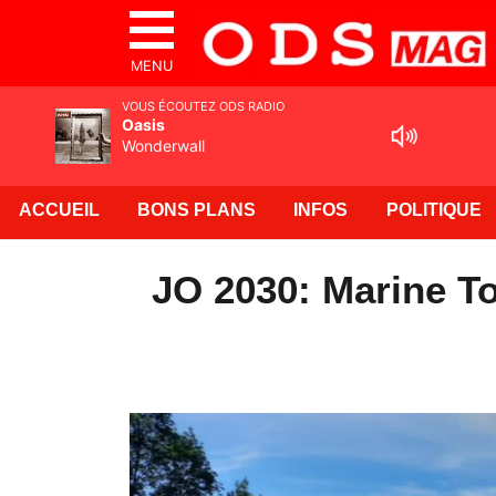
MENU
VOUS ÉCOUTEZ ODS RADIO
Oasis
Wonderwall
ACCUEIL
BONS PLANS
INFOS
POLITIQUE
JO 2030: Marine To