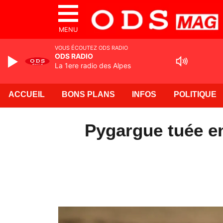
MENU
VOUS ÉCOUTEZ ODS RADIO
ODS RADIO
La 1ere radio des Alpes
ACCUEIL
BONS PLANS
INFOS
POLITIQUE
Pygargue tuée en