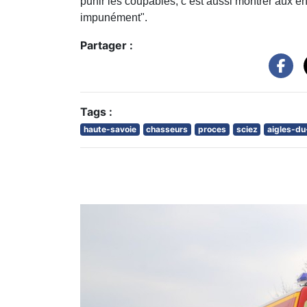
punir les coupables, c’est aussi montrer aux e
impunément".
Partager :
Tags :
haute-savoie
chasseurs
proces
sciez
aigles-d