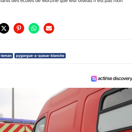
nfants des écoles de Morzine que leur oiseau n’est pas mort
u-leman
pygargue-a-queue-blanche