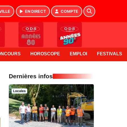
VILLE
EN DIRECT
COMPTE
ONCOURS
HOROSCOPE
EMPLOI
FESTIVALS
Dernières infos
Locales