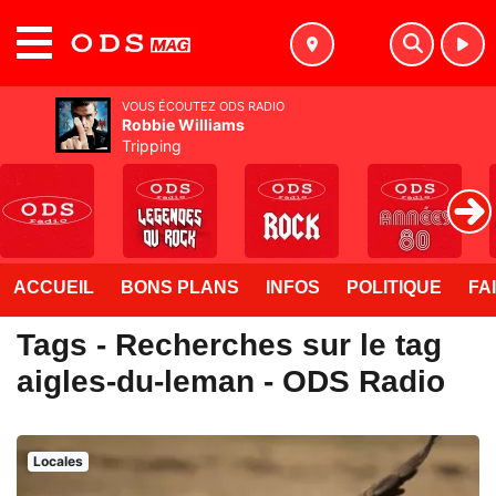
MENU
VOUS ÉCOUTEZ ODS RADIO
Robbie Williams
Tripping
ACCUEIL
BONS PLANS
INFOS
POLITIQUE
FA
Tags - Recherches sur le tag
aigles-du-leman - ODS Radio
Locales