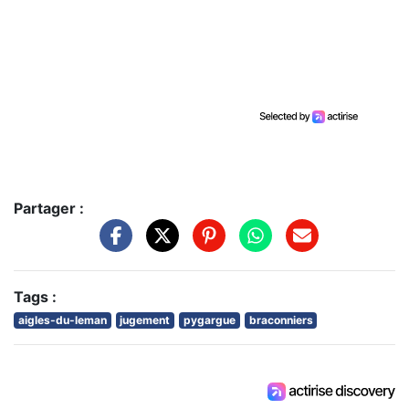
Partager :
Tags :
aigles-du-leman
jugement
pygargue
braconniers