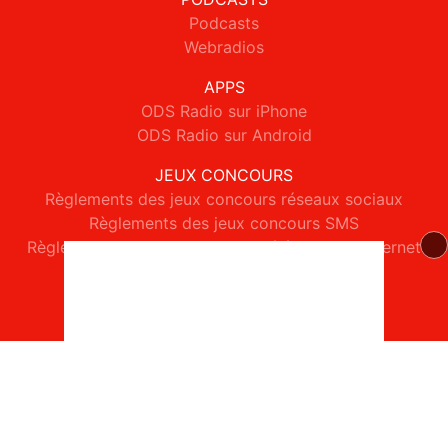
Podcasts
Webradios
APPS
ODS Radio sur iPhone
ODS Radio sur Android
JEUX CONCOURS
Règlements des jeux concours réseaux sociaux
Règlements des jeux concours SMS
Règlements des jeux concours téléphone et internet
© 2026 ODS Radio Tous droits réservés.
Signaler un contenu
-
Mentions légales
-
Politique de cookies
-
Contact