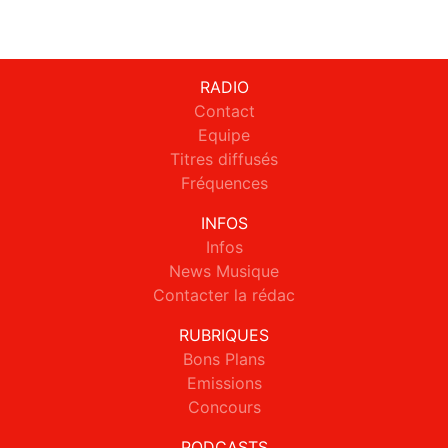
RADIO
Contact
Equipe
Titres diffusés
Fréquences
INFOS
Infos
News Musique
Contacter la rédac
RUBRIQUES
Bons Plans
Emissions
Concours
PODCASTS