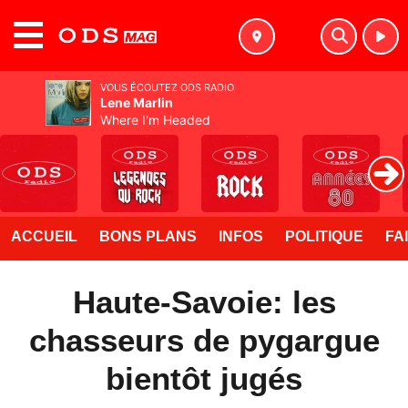
MENU
VOUS ÉCOUTEZ ODS RADIO
Lene Marlin
Where I'm Headed
ACCUEIL
BONS PLANS
INFOS
POLITIQUE
FA
Haute-Savoie: les
chasseurs de pygargue
bientôt jugés