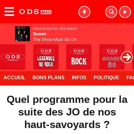
MENU
VOUS ÉCOUTEZ ODS RADIO
Queen
The Show Must Go On
ACCUEIL
BONS PLANS
INFOS
POLITIQUE
FA
Quel programme pour la
suite des JO de nos
haut-savoyards ?