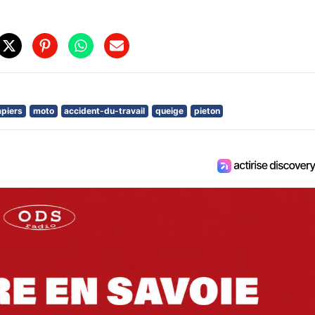
piers
moto
accident-du-travail
queige
pieton