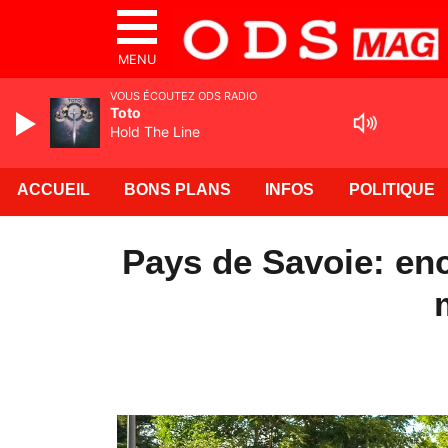
MENU
VOUS ÉCOUTEZ ODS RADIO
Toto
Hold The Line
ACCUEIL
BONS PLANS
INFOS
POLITIQUE
Pays de Savoie: enc