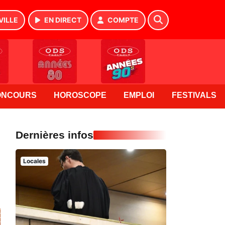
VILLE
EN DIRECT
COMPTE
ONCOURS
HOROSCOPE
EMPLOI
FESTIVALS
Dernières infos
Locales