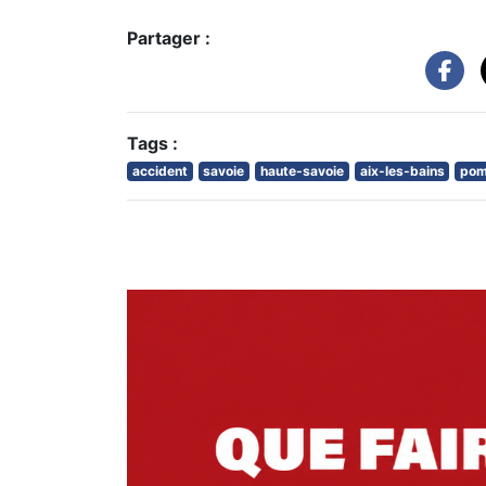
Partager :
Tags :
accident
savoie
haute-savoie
aix-les-bains
pom