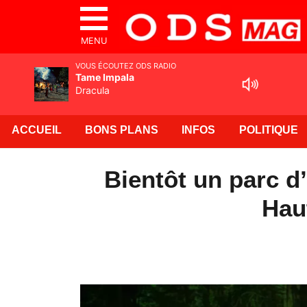
MENU
VOUS ÉCOUTEZ ODS RADIO
Tame Impala
Dracula
ACCUEIL
BONS PLANS
INFOS
POLITIQUE
Bientôt un parc d
Hau