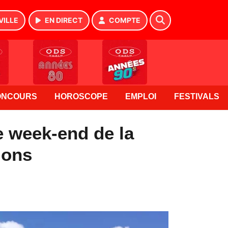
VILLE
EN DIRECT
COMPTE
ONCOURS
HOROSCOPE
EMPLOI
FESTIVALS
e week-end de la
ions