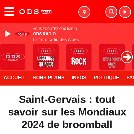
MENU
VOUS ÉCOUTEZ ODS RADIO
ODS RADIO
La 1ere radio des Alpes
ACCUEIL
BONS PLANS
INFOS
POLITIQUE
FA
Saint-Gervais : tout
savoir sur les Mondiaux
2024 de broomball