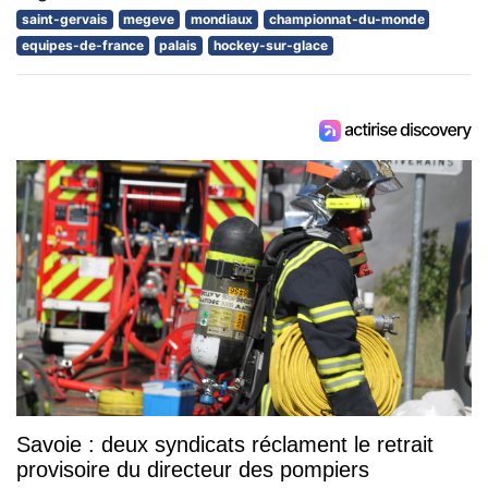
saint-gervais
megeve
mondiaux
championnat-du-monde
equipes-de-france
palais
hockey-sur-glace
Savoie : deux syndicats réclament le retrait
provisoire du directeur des pompiers