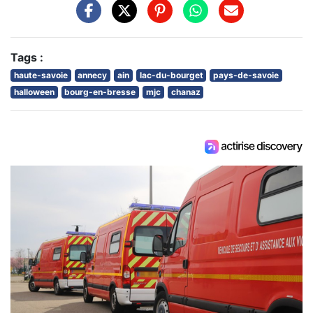
Tags :
haute-savoie
annecy
ain
lac-du-bourget
pays-de-savoie
halloween
bourg-en-bresse
mjc
chanaz