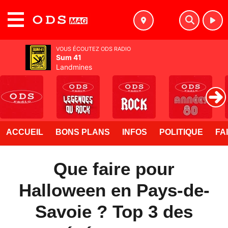
MENU
VOUS ÉCOUTEZ ODS RADIO
Sum 41
Landmines
ACCUEIL
BONS PLANS
INFOS
POLITIQUE
FA
Que faire pour
Halloween en Pays-de-
Savoie ? Top 3 des