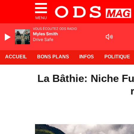
MENU
VOUS ÉCOUTEZ ODS RADIO
Myles Smith
Drive Safe
ACCUEIL
BONS PLANS
INFOS
POLITIQUE
La Bâthie: Niche Fu