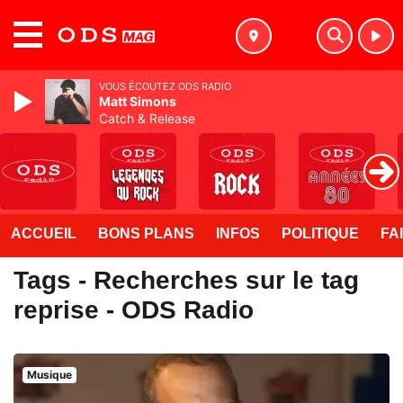
MENU
VOUS ÉCOUTEZ ODS RADIO
Matt Simons
Catch & Release
ACCUEIL
BONS PLANS
INFOS
POLITIQUE
FA
Tags - Recherches sur le tag
reprise - ODS Radio
Musique