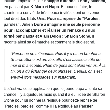
intitulé "Imposteur", de
Philippe Katerine
à
Eddy Mitchell
,
en passant par
K-Maro
et
Naps
. Et pour se faire, le
chanteur a convié de très beaux invités, dont une venue
tout droit des Etats-Unis.
Pour sa reprise de "Paroles,
paroles", Julien Doré a imaginé une seule personne
pour l'accompagner et réaliser un remake du duo
formé par Dalida et Alain Delon : Sharon Stone.
Il
raconte ainsi sa démarche et comment le duo est né.
"Personne ne m’écoutait. Puis il y a eu un brouhaha :
Sharon Stone est arrivée, elle s’est assise à côté de
moi et m’a écouté. Plein de gens sont alors venus. À la
fin, on a dû échanger deux phrases. Depuis, on s’est
envoyé trois messages sur Instagram."
Et c'est via cette application que le jeune papa a tenté sa
chance il y a quelques mois quand il a eu l'idée de Sharon
Stone pour lui donner la réplique pour cette reprise de
"Paroles, paroles" comme il l'a expliqué au Parisien.