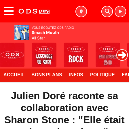
MENU
VOUS ÉCOUTEZ ODS RADIO
Smash Mouth
All Star
ACCUEIL
BONS PLANS
INFOS
POLITIQUE
FA
Julien Doré raconte sa
collaboration avec
Sharon Stone : "Elle était