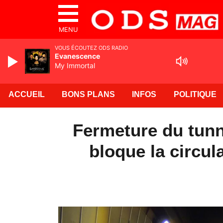
MENU
VOUS ÉCOUTEZ ODS RADIO
Evanescence
My Immortal
ACCUEIL
BONS PLANS
INFOS
POLITIQUE
Fermeture du tunne
bloque la circul