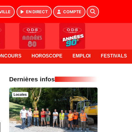
VILLE
EN DIRECT
COMPTE
ONCOURS
HOROSCOPE
EMPLOI
FESTIVALS
Dernières infos
Locales