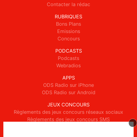
Contacter la rédac
RUBRIQUES
Bons Plans
Emissions
Concours
PODCASTS
Podcasts
Webradios
APPS
ODS Radio sur iPhone
ODS Radio sur Android
JEUX CONCOURS
Règlements des jeux concours réseaux sociaux
Règlements des jeux concours SMS
Règlements des jeux concours téléphone et internet