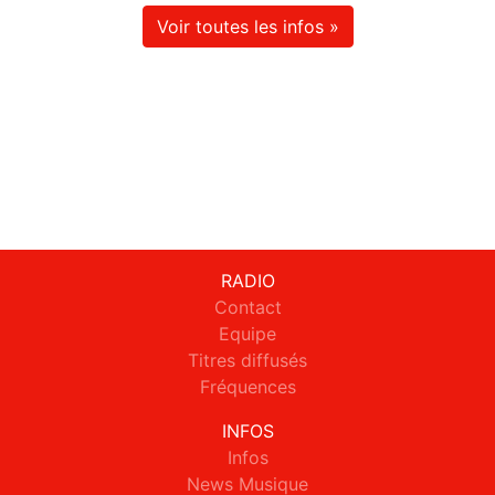
Voir toutes les infos »
RADIO
Contact
Equipe
Titres diffusés
Fréquences
INFOS
Infos
News Musique