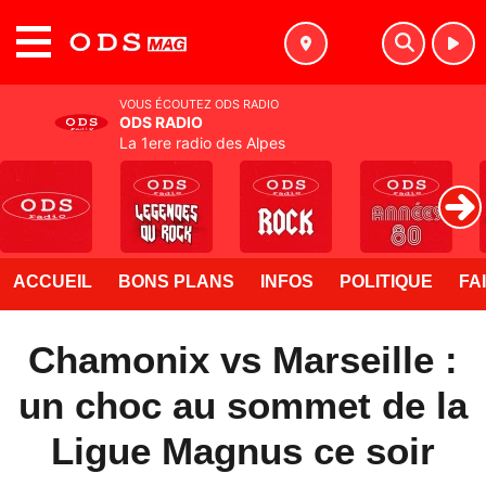
MENU
VOUS ÉCOUTEZ ODS RADIO
ODS RADIO
La 1ere radio des Alpes
ACCUEIL
BONS PLANS
INFOS
POLITIQUE
FA
Chamonix vs Marseille :
un choc au sommet de la
Ligue Magnus ce soir