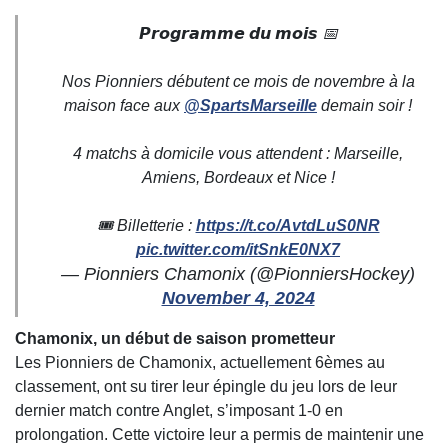
𝙋𝙧𝙤𝙜𝙧𝙖𝙢𝙢𝙚 𝙙𝙪 𝙢𝙤𝙞𝙨 📅
Nos Pionniers débutent ce mois de novembre à la
maison face aux
@SpartsMarseille
demain soir !
4 matchs à domicile vous attendent : Marseille,
Amiens, Bordeaux et Nice !
🎟️ Billetterie :
https://t.co/AvtdLuS0NR
pic.twitter.com/itSnkE0NX7
— Pionniers Chamonix (@PionniersHockey)
November 4, 2024
Chamonix, un début de saison prometteur
Les Pionniers de Chamonix, actuellement 6èmes au
classement, ont su tirer leur épingle du jeu lors de leur
dernier match contre Anglet, s’imposant 1-0 en
prolongation. Cette victoire leur a permis de maintenir une