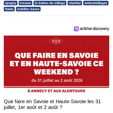
epagny
travaux
la-balme-de-sillingy
chantier
embouteillages
fluide
mobilite-douce
Que faire en Savoie et Haute-Savoie les 31
juillet, 1er août et 2 août ?