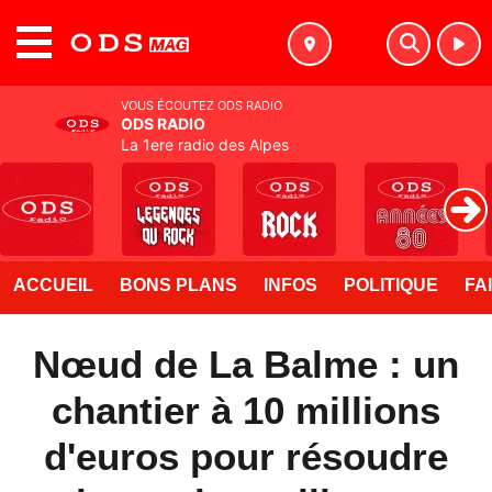
MENU
VOUS ÉCOUTEZ ODS RADIO
ODS RADIO
La 1ere radio des Alpes
ACCUEIL
BONS PLANS
INFOS
POLITIQUE
FA
Nœud de La Balme : un
chantier à 10 millions
d'euros pour résoudre