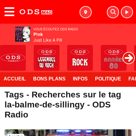
MENU
VOUS ÉCOUTEZ ODS RADIO
P!nk
Just Like A Pill
ACCUEIL
BONS PLANS
INFOS
POLITIQUE
FA
Tags - Recherches sur le tag
la-balme-de-sillingy - ODS
Radio