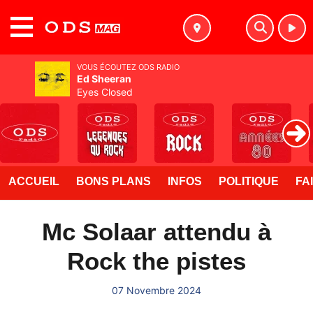
MENU
VOUS ÉCOUTEZ ODS RADIO
Ed Sheeran
Eyes Closed
ACCUEIL
BONS PLANS
INFOS
POLITIQUE
FA
Mc Solaar attendu à
Rock the pistes
07 Novembre 2024