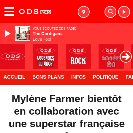
MENU
VOUS ÉCOUTEZ ODS RADIO
The Cardigans
Love Fool
ACCUEIL
BONS PLANS
INFOS
POLITIQUE
FA
Mylène Farmer bientôt
en collaboration avec
une superstar française