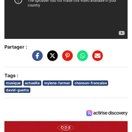
Partager :
Tags :
musique
actualite
mylene-farmer
chanson-francaise
david-guetta