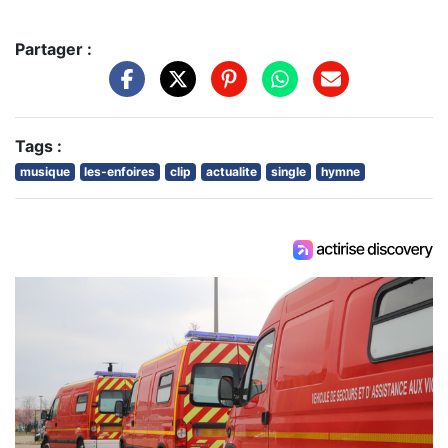
Partager :
Tags :
musique
les-enfoires
clip
actualite
single
hymne