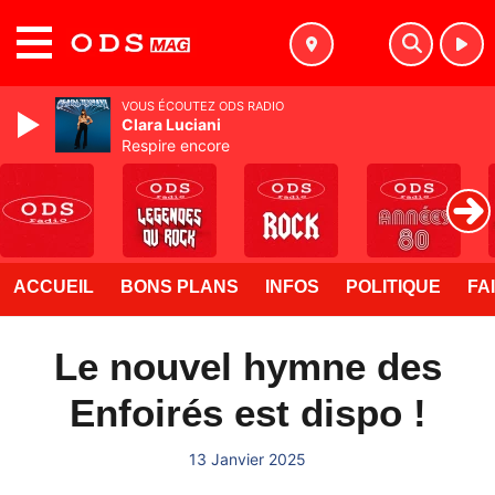
MENU
VOUS ÉCOUTEZ ODS RADIO
Clara Luciani
Respire encore
ACCUEIL
BONS PLANS
INFOS
POLITIQUE
FA
Le nouvel hymne des
Enfoirés est dispo !
13 Janvier 2025