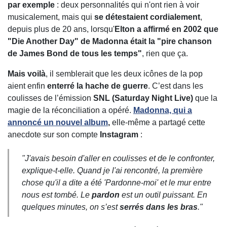
par exemple
: deux personnalités qui n'ont rien à voir
musicalement, mais qui
se détestaient cordialement
,
depuis plus de 20 ans, lorsqu'
Elton a affirmé en 2002 que
"Die Another Day" de Madonna était la "pire chanson
de James Bond de tous les temps"
, rien que ça.
Mais voilà
, il semblerait que les deux icônes de la pop
aient enfin
enterré la hache de guerre
. C’est dans les
coulisses de l’émission
SNL (Saturday Night Live)
que la
magie de la réconciliation a opéré.
Madonna, qui a
annoncé un nouvel album
,
elle-même a partagé cette
anecdote sur son compte
Instagram
:
"
J'avais besoin d'aller en coulisses et de le confronter
,
explique-t-elle.
Quand je l'ai rencontré, la première
chose qu'il a dite a été 'Pardonne-moi' et le mur entre
nous est tombé. Le
pardon
est un outil puissant. En
quelques minutes, on s’est
serrés dans les bras
.
"