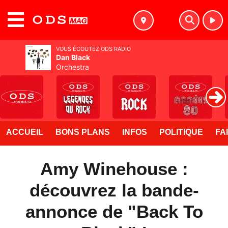
MENU
VOUS ÉCOUTEZ ODS RADIO
Dan Black
Orchestra
ACCUEIL
BONS PLANS
INFOS
POLITIQUE
FA
Amy Winehouse :
découvrez la bande-
annonce de "Back To