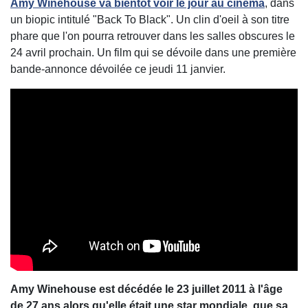
Amy Winehouse
va bientôt voir le jour au cinéma
, dans
un biopic intitulé "Back To Black". Un clin d'oeil à son titre
phare que l'on pourra retrouver dans les salles obscures le
24 avril prochain. Un film qui se dévoile dans une première
bande-annonce dévoilée ce jeudi 11 janvier.
Amy Winehouse est décédée le 23 juillet 2011 à l'âge
de 27 ans alors qu'elle était une star mondiale, que sa