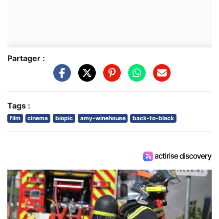
Partager :
Tags :
film
cinema
biopic
amy-winehouse
back-to-black