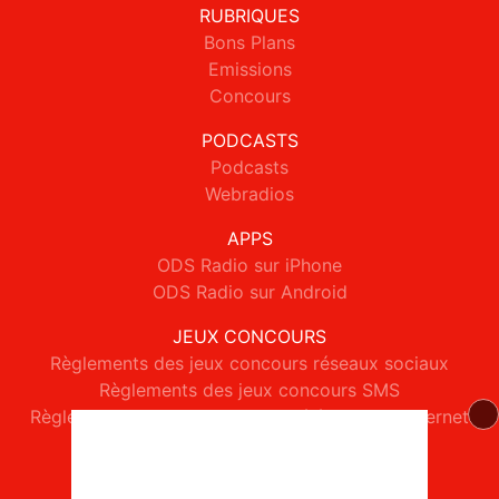
RUBRIQUES
Bons Plans
Emissions
Concours
PODCASTS
Podcasts
Webradios
APPS
ODS Radio sur iPhone
ODS Radio sur Android
JEUX CONCOURS
Règlements des jeux concours réseaux sociaux
Règlements des jeux concours SMS
Règlements des jeux concours téléphone et internet