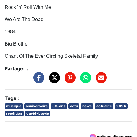
Rock ’n’ Roll With Me
We Are The Dead
1984
Big Brother
Chant Of The Ever Circling Skeletal Family
Partager :
Tags :
musique
anniversaire
50-ans
actu
news
actualite
2024
reedition
david-bowie