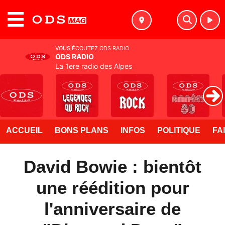
MENU
VOUS ÉCOUTEZ ODS RADIO
ODS RADIO
La 1ere radio des Alpes
ACCUEIL
BONS PLANS
INFOS
POLITIQUE
FA
David Bowie : bientôt
une réédition pour
l'anniversaire de