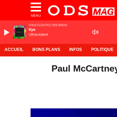
MENU
VOUS ÉCOUTEZ ODS RADIO
Kyo
Ultraviolent
ACCUEIL
BONS PLANS
INFOS
POLITIQUE
Paul McCartney