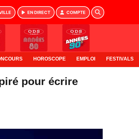
VILLE
EN DIRECT
COMPTE
ONCOURS
HOROSCOPE
EMPLOI
FESTIVALS
iré pour écrire