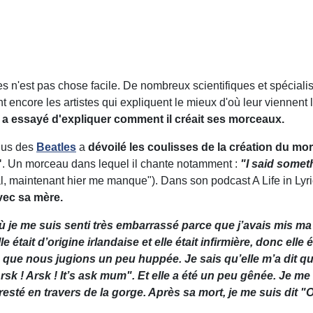
istes n'est pas chose facile. De nombreux scientifiques et spécia
t encore les artistes qui expliquent le mieux d'où leur viennent 
i a essayé d'expliquer comment il créait ses morceaux.
nnus des
Beatles
a
dévoilé les coulisses de la création du m
"
. Un morceau dans lequel il chante notamment :
"I said somet
 mal, maintenant hier me manque"). Dans son podcast A Life in Ly
vec sa mère.
où je me suis senti très embarrassé parce que j’avais mis m
le était d’origine irlandaise et elle était infirmière, donc ell
e que nous jugions un peu huppée. Je sais qu’elle m’a dit 
‘Arsk ! Arsk ! It’s ask mum". Et elle a été un peu gênée. Je 
t resté en travers de la gorge. Après sa mort, je me suis dit