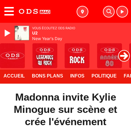
MENU
VOUS ÉCOUTEZ ODS RADIO
U2
New Year's Day
ACCUEIL
BONS PLANS
INFOS
POLITIQUE
FA
Madonna invite Kylie
Minogue sur scène et
crée l'événement