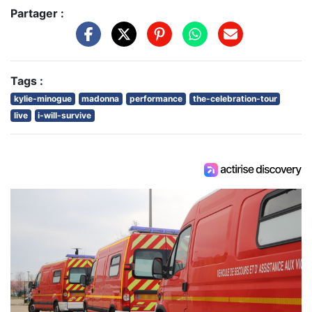
Partager :
Tags :
kylie-minogue
madonna
performance
the-celebration-tour
live
i-will-survive