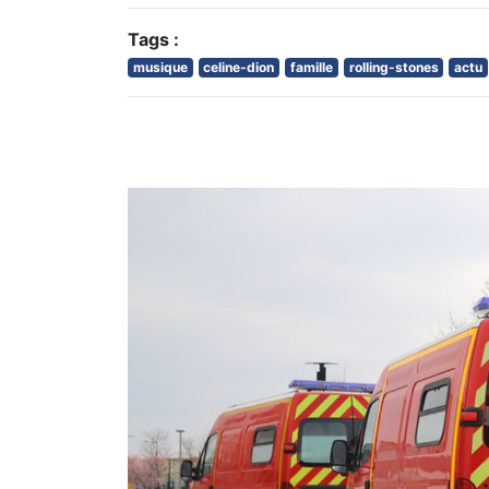
Tags :
musique
celine-dion
famille
rolling-stones
actu