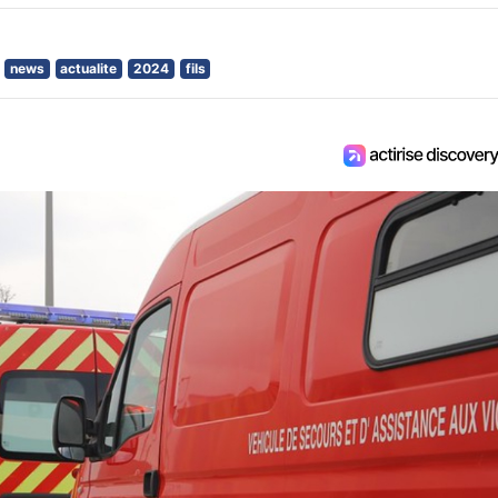
news
actualite
2024
fils