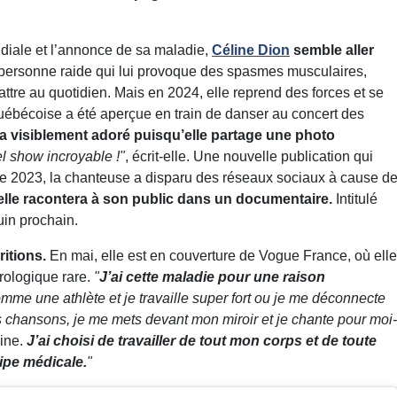
ndiale et l’annonce de sa maladie,
Céline Dion
semble aller
 personne raide qui lui provoque des spasmes musculaires,
 battre au quotidien. Mais en 2024, elle reprend des forces et se
québécoise a été aperçue en train de danser au concert des
a visiblement adoré puisqu’elle partage une photo
l show incroyable !"
, écrit-elle. Une nouvelle publication qui
ée 2023, la chanteuse a disparu des réseaux sociaux à cause d
elle racontera à son public dans un documentaire.
Intitulé
juin prochain.
ritions.
En mai, elle est en couverture de Vogue France, où elle
urologique rare.
"
J’ai cette maladie pour une raison
mme une athlète et je travaille super fort ou je me déconnecte
es chansons, je me mets devant mon miroir et je chante pour moi-
ine.
J’ai choisi de travailler de tout mon corps et de toute
ipe médicale.
"