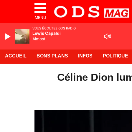
MENU
VOUS ÉCOUTEZ ODS RADIO
Lewis Capaldi
Almost
ACCUEIL
BONS PLANS
INFOS
POLITIQUE
Céline Dion lum