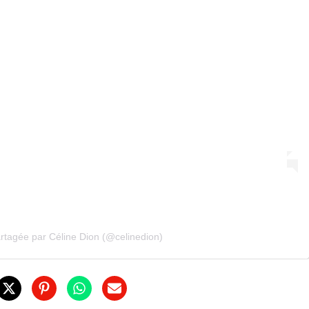
rtagée par Céline Dion (@celinedion)