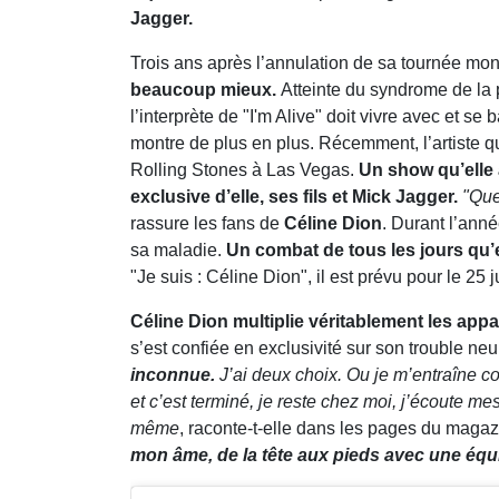
Jagger.
Trois ans après l’annulation de sa tournée mo
beaucoup mieux.
Atteinte du syndrome de la
l’interprète de "I'm Alive" doit vivre avec et se
montre de plus en plus. Récemment, l’artiste 
Rolling Stones à Las Vegas.
Un show qu’elle 
exclusive d’elle, ses fils et Mick Jagger.
"Que
rassure les fans de
Céline Dion
. Durant l’ann
sa maladie.
Un combat de tous les jours qu’
"Je suis : Céline Dion", il est prévu pour le 25 
Céline Dion multiplie véritablement les appa
s’est confiée en exclusivité sur son trouble ne
inconnue.
J’ai deux choix. Ou je m’entraîne co
et c’est terminé, je reste chez moi, j’écoute m
même
, raconte-t-elle dans les pages du magaz
mon âme, de la tête aux pieds avec une équ