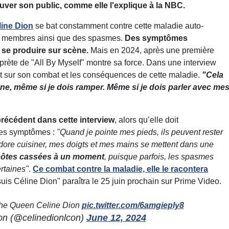
rouver son public, comme elle l'explique à la NBC.
line Dion
se bat constamment contre cette maladie auto-
es membres ainsi que des spasmes.
Des symptômes
se produire sur scène.
Mais en 2024, après une première
prète de "All By Myself" montre sa force. Dans une interview
t sur son combat et les conséquences de cette maladie.
"Cela
ène, même si je dois ramper. Même si je dois parler avec me
récédent dans cette interview
, alors qu’elle doit
ses symptômes :
"Quand je pointe mes pieds, ils peuvent rester
’adore cuisiner, mes doigts et mes mains se mettent dans une
 côtes cassées à un moment
, puisque parfois, les spasmes
rtaines"
.
Ce combat contre la maladie, elle le racontera
uis Céline Dion" paraîtra le 25 juin prochain sur Prime Video.
 the Queen Celine Dion
pic.twitter.com/6amgieply8
on (@celinedionlcon)
June 12, 2024