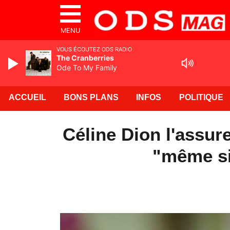
MENU
VOUS ÉCOUTEZ ODS RADIO
The Cranberries
Ode To My Family
ACCUEIL
BONS PLANS
INFOS
POLITIQUE
Céline Dion l'assur
"même si