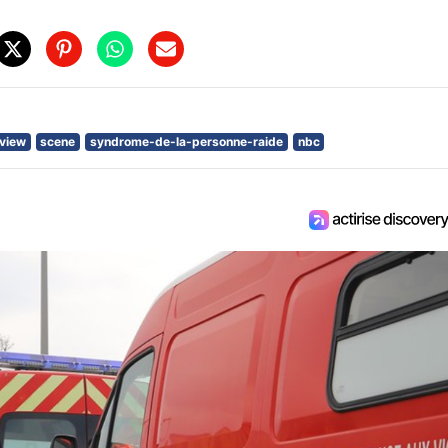
rview
scene
syndrome-de-la-personne-raide
nbc