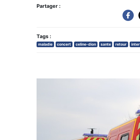
Partager :
Tags :
maladie
concert
celine-dion
sante
retour
inte