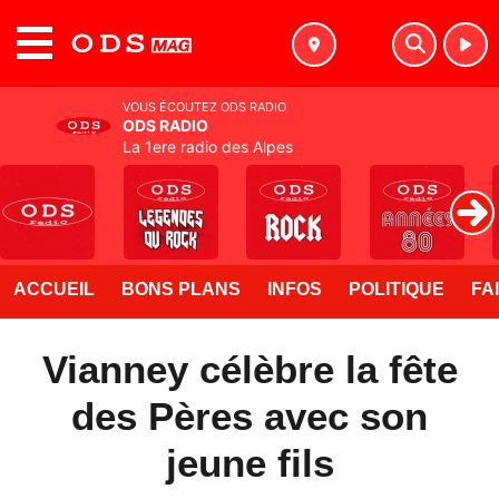
MENU
VOUS ÉCOUTEZ ODS RADIO
ODS RADIO
La 1ere radio des Alpes
ACCUEIL
BONS PLANS
INFOS
POLITIQUE
FA
Vianney célèbre la fête
des Pères avec son
jeune fils