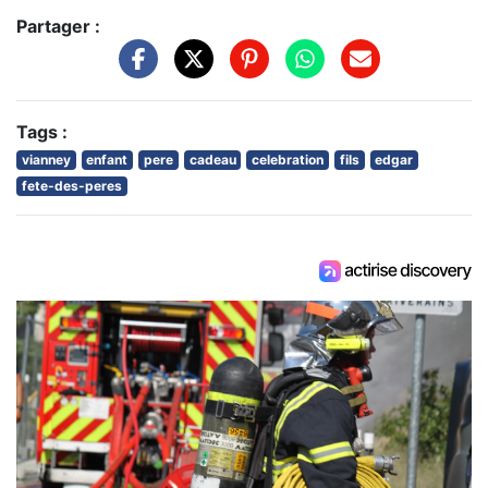
Partager :
Tags :
vianney
enfant
pere
cadeau
celebration
fils
edgar
fete-des-peres