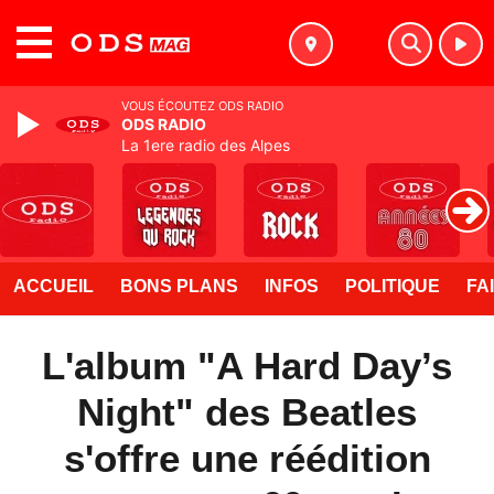
MENU
VOUS ÉCOUTEZ ODS RADIO
ODS RADIO
La 1ere radio des Alpes
ACCUEIL
BONS PLANS
INFOS
POLITIQUE
FA
L'album "A Hard Day’s
Night" des Beatles
s'offre une réédition