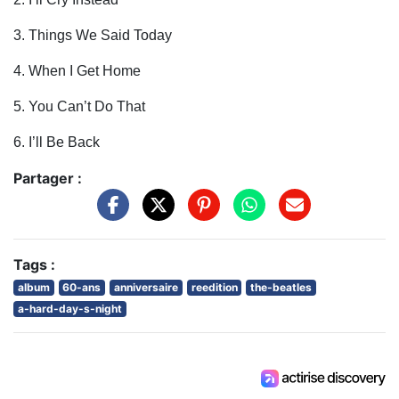
3. Things We Said Today
4. When I Get Home
5. You Can’t Do That
6. I’ll Be Back
Partager :
Tags :
album
60-ans
anniversaire
reedition
the-beatles
a-hard-day-s-night