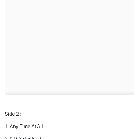
Side 2 :
1. Any Time At All
2. I’ll Cry Instead