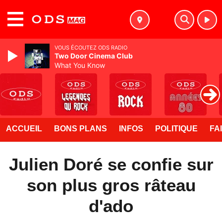
MENU
VOUS ÉCOUTEZ ODS RADIO
Two Door Cinema Club
What You Know
ACCUEIL
BONS PLANS
INFOS
POLITIQUE
FA
Julien Doré se confie sur
son plus gros râteau
d'ado