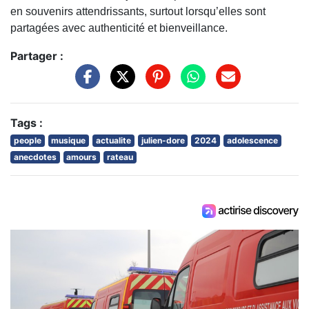
en souvenirs attendrissants, surtout lorsqu’elles sont
partagées avec authenticité et bienveillance.
Partager :
Tags :
people
musique
actualite
julien-dore
2024
adolescence
anecdotes
amours
rateau