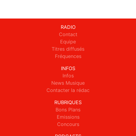
RADIO
Contact
Equipe
Titres diffusés
Fréquences
INFOS
Infos
News Musique
Contacter la rédac
RUBRIQUES
Bons Plans
Emissions
Concours