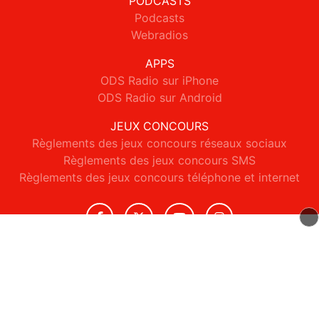
PODCASTS
Podcasts
Webradios
APPS
ODS Radio sur iPhone
ODS Radio sur Android
JEUX CONCOURS
Règlements des jeux concours réseaux sociaux
Règlements des jeux concours SMS
Règlements des jeux concours téléphone et internet
© 2026 ODS Radio Tous droits réservés.
Signaler un contenu
-
Mentions légales
-
Politique de cookies
-
Contact