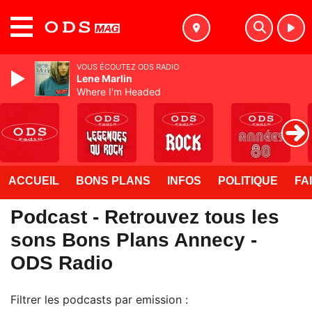
MENU
VOUS ÉCOUTEZ ODS RADIO
Lene Marlin
Where I'm Headed
ACCUEIL
BONS PLANS
INFOS
POLITIQUE
FA
Podcast - Retrouvez tous les
sons Bons Plans Annecy -
ODS Radio
Filtrer les podcasts par emission :