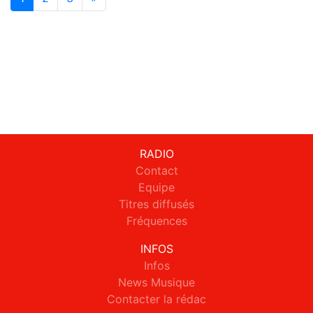
RADIO
Contact
Equipe
Titres diffusés
Fréquences
INFOS
Infos
News Musique
Contacter la rédac