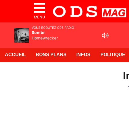
MENU
VOUS ÉCOUTEZ ODS RADIO
Sombr
Homewrecker
ACCUEIL
BONS PLANS
INFOS
POLITIQUE
I