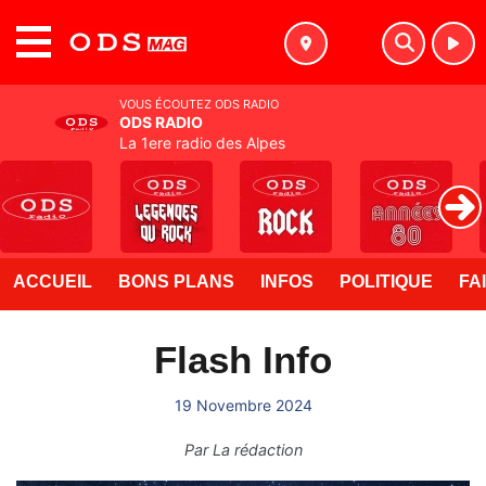
MENU
VOUS ÉCOUTEZ ODS RADIO
ODS RADIO
La 1ere radio des Alpes
ACCUEIL
BONS PLANS
INFOS
POLITIQUE
FA
Flash Info
19 Novembre 2024
Par
La rédaction