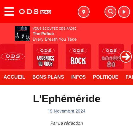
MENU
VOUS ÉCOUTEZ ODS RADIO
The Police
Every Breath You Take
ACCUEIL
BONS PLANS
INFOS
POLITIQUE
FA
L'Ephéméride
19 Novembre 2024
Par
La rédaction