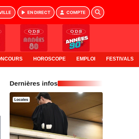
VILLE
EN DIRECT
COMPTE
ONCOURS
HOROSCOPE
EMPLOI
FESTIVALS
Dernières infos
Locales