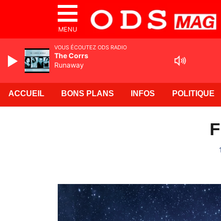
MENU
VOUS ÉCOUTEZ ODS RADIO
The Corrs
Runaway
ACCUEIL
BONS PLANS
INFOS
POLITIQUE
F