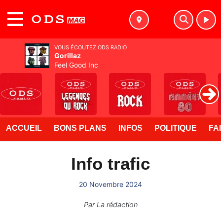
MENU
VOUS ÉCOUTEZ ODS RADIO
Gorillaz
Feel Good Inc
ACCUEIL
BONS PLANS
INFOS
POLITIQUE
FA
Info trafic
20 Novembre 2024
Par
La rédaction