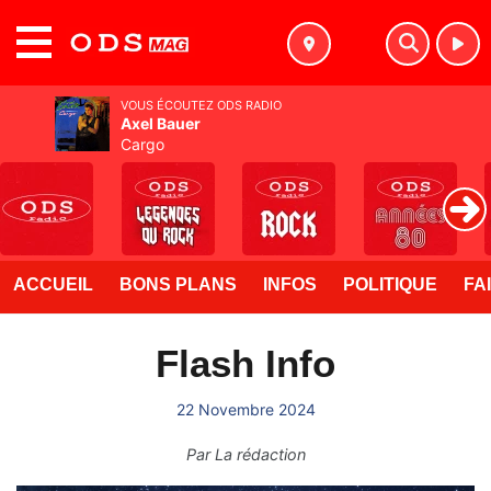
MENU
VOUS ÉCOUTEZ ODS RADIO
Axel Bauer
Cargo
ACCUEIL
BONS PLANS
INFOS
POLITIQUE
FA
Flash Info
22 Novembre 2024
Par
La rédaction