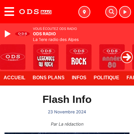
MENU
VOUS ÉCOUTEZ ODS RADIO
ODS RADIO
La 1ere radio des Alpes
ACCUEIL
BONS PLANS
INFOS
POLITIQUE
FA
Flash Info
23 Novembre 2024
Par
La rédaction