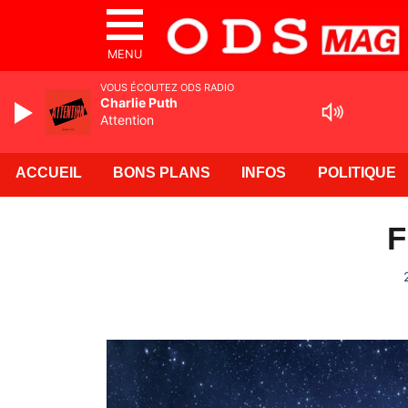
MENU
VOUS ÉCOUTEZ ODS RADIO
Charlie Puth
Attention
ACCUEIL
BONS PLANS
INFOS
POLITIQUE
F