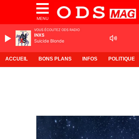
MENU
VOUS ÉCOUTEZ ODS RADIO
ODS RADIO
La 1ere radio des Alpes
ACCUEIL
BONS PLANS
INFOS
POLITIQUE