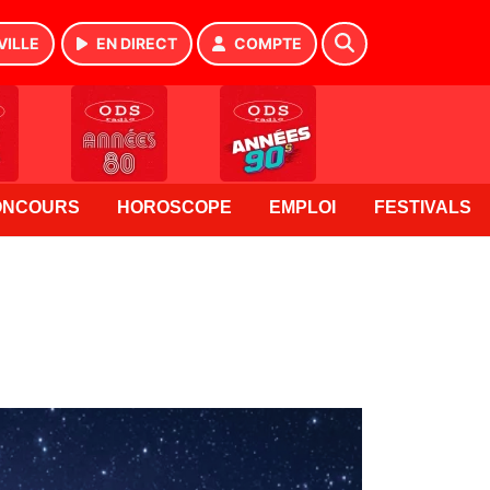
VILLE
EN DIRECT
COMPTE
ONCOURS
HOROSCOPE
EMPLOI
FESTIVALS