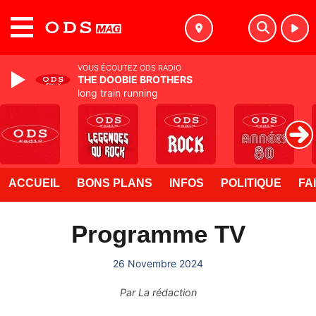
MENU
VOUS ÉCOUTEZ ODS RADIO
THE DOOBIE BROTHERS
long train running
ACCUEIL
BONS PLANS
INFOS
POLITIQUE
FA
Programme TV
26 Novembre 2024
Par
La rédaction