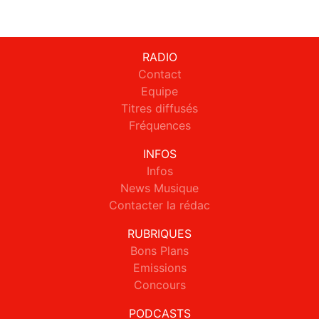
RADIO
Contact
Equipe
Titres diffusés
Fréquences
INFOS
Infos
News Musique
Contacter la rédac
RUBRIQUES
Bons Plans
Emissions
Concours
PODCASTS