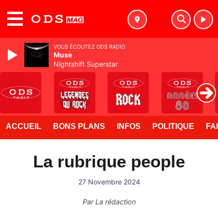
MENU
VOUS ÉCOUTEZ ODS RADIO
Muse
Nightshift Superstar
ACCUEIL
BONS PLANS
INFOS
POLITIQUE
FA
La rubrique people
27 Novembre 2024
Par
La rédaction