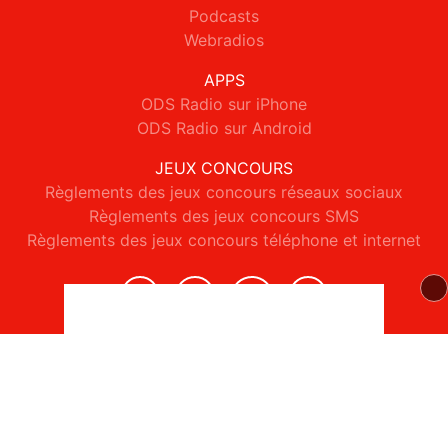
Podcasts
Webradios
APPS
ODS Radio sur iPhone
ODS Radio sur Android
JEUX CONCOURS
Règlements des jeux concours réseaux sociaux
Règlements des jeux concours SMS
Règlements des jeux concours téléphone et internet
© 2026 ODS Radio Tous droits réservés.
Signaler un contenu
-
Mentions légales
-
Politique de cookies
-
Contact